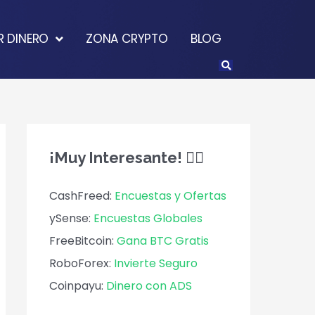
 DINERO
ZONA CRYPTO
BLOG
¡Muy Interesante! 🕵️‍♀️
CashFreed:
Encuestas y Ofertas
ySense:
Encuestas Globales
FreeBitcoin:
Gana BTC Gratis
RoboForex:
Invierte Seguro
Coinpayu:
Dinero con ADS