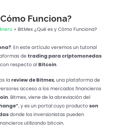
y Cómo Funciona?
dinero
BitMex ¿Qué es y Cómo Funciona?
ona?
. En este artículo veremos un tutorial
taformas de
trading para criptomonedas
con respecto al
Bitcoin
.
os la
review de Bitmex
, una plataforma de
nversores acceso a los mercados financieros
coin
. Bitmex, viene de la abreviación del
change”
, y es un portal cuyo producto
son
edas
donde los inversionistas pueden
ancieros utilizando bitcoin.