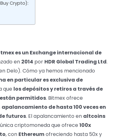
Buy Crypto):
itmex es un Exchange internacional de
anzado en
2014
por
HDR Global Trading Ltd
.
 Ben Delo). Cómo ya hemos mencionado
a en particular es exclusiva de
ca que
los depósitos y retiros a través de
 están permitidos
. Bitmex ofrece
n
apalancamiento de hasta 100 veces en
de futuros
. El apalancamiento en
altcoins
 única criptomoneda que ofrece
100x
to
, con
Ethereum
ofreciendo hasta 50x y