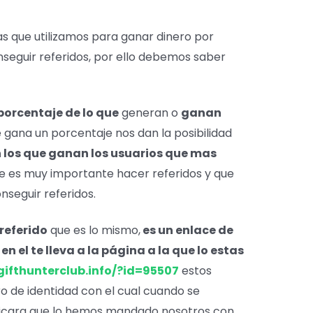
as que utilizamos para ganar dinero por
nseguir referidos, por ello debemos saber
porcentaje de lo que
generan o
ganan
e gana un porcentaje nos dan la posibilidad
n los que ganan los usuarios que mas
e es muy importante hacer referidos y que
nseguir referidos.
 referido
que es lo mismo,
es un enlace de
 el te lleva a la página a la que lo estas
gifthunterclub.info/?id=95507
estos
ro de identidad con el cual cuando se
tificara que lo hemos mandado nosotros con