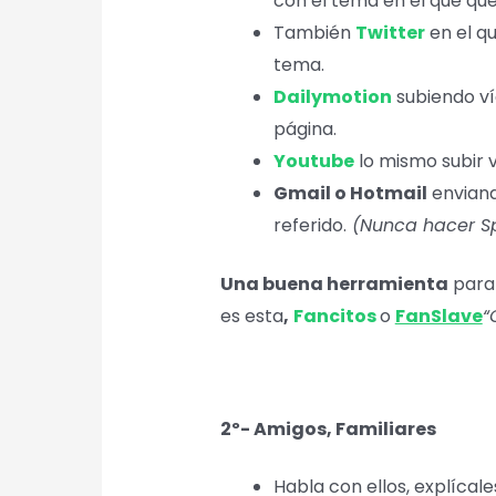
con el tema en el que que
También
Twitter
en el q
tema.
Dailymotion
subiendo ví
página.
Youtube
lo mismo subir v
Gmail o Hotmail
enviand
referido.
(Nunca hacer S
Una buena herramienta
par
es esta
,
Fancitos
o
FanSlave
“
2º- Amigos, Familiares
Habla con ellos, explícale