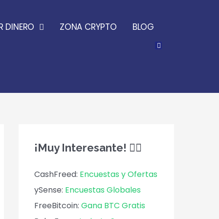
 DINERO
ZONA CRYPTO
BLOG
¡Muy Interesante! 🕵️‍♀️
CashFreed:
Encuestas y Ofertas
ySense:
Encuestas Globales
FreeBitcoin:
Gana BTC Gratis