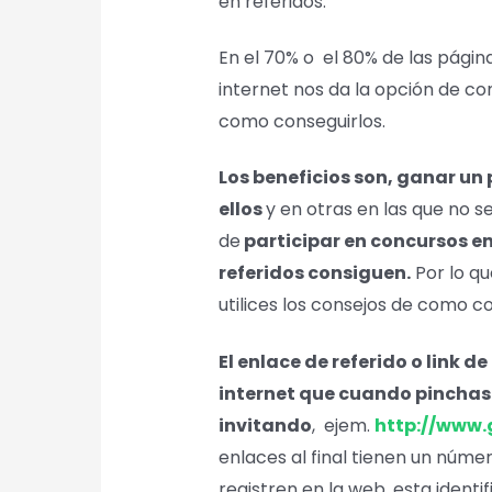
en referidos.
En el 70% o el 80% de las págin
internet nos da la opción de co
como conseguirlos.
Los beneficios son, ganar un 
ellos
y en otras en las que no s
de
participar en concursos e
referidos consiguen.
Por lo qu
utilices los consejos de como co
El enlace de referido o link de
internet que cuando pinchas en
invitando
, ejem.
http://www.
enlaces al final tienen un núme
registren en la web, esta iden